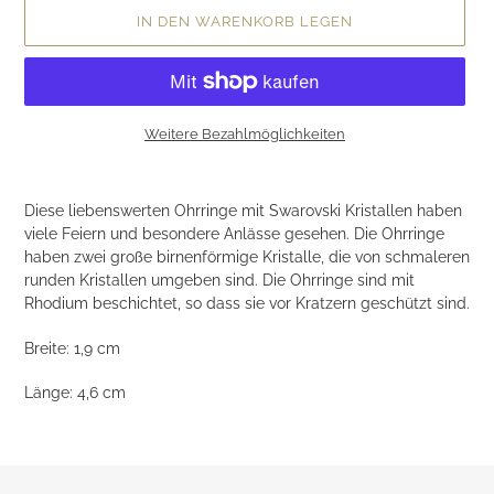
IN DEN WARENKORB LEGEN
Weitere Bezahlmöglichkeiten
Produkt
wird
Diese liebenswerten Ohrringe mit Swarovski Kristallen haben
zum
viele Feiern und besondere Anlässe gesehen. Die Ohrringe
Warenkorb
haben zwei große birnenförmige Kristalle, die von schmaleren
hinzugefügt
runden Kristallen umgeben sind. Die Ohrringe sind mit
Rhodium beschichtet, so dass sie vor Kratzern geschützt sind.
Breite:
1,9 cm
Länge:
4,6 cm